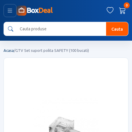
0
Box
Deal
Cauta
Acasa
/
GTV Set suport polita SAFETY (100 bucati)