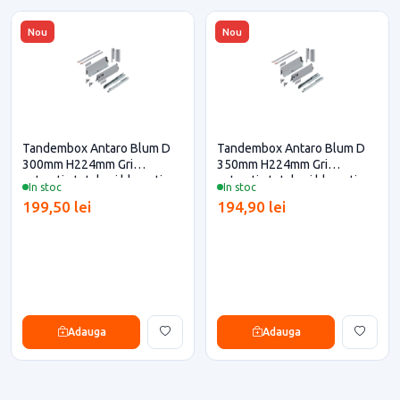
Nou
Nou
Tandembox Antaro Blum D
Tandembox Antaro Blum D
300mm H224mm Gri
350mm H224mm Gri
extractie totala si blumotion
extractie totala si blumotion
In stoc
In stoc
pentru casa si proiecte
pentru casa si proiecte
199,50 lei
194,90 lei
eficiente
eficiente
Adauga
Adauga