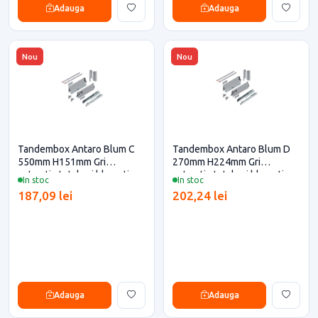
Adauga
Adauga
Nou
Nou
Tandembox Antaro Blum C
Tandembox Antaro Blum D
550mm H151mm Gri
270mm H224mm Gri
extractie totala si blumotion
extractie totala si blumotion
In stoc
In stoc
pentru casa si proiecte
pentru casa si proiecte
187,09 lei
202,24 lei
eficiente
eficiente
Adauga
Adauga