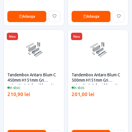
Adauga
Adauga
Nou
Nou
Tandembox Antaro Blum C
Tandembox Antaro Blum C
450mm H151mm Gri
500mm H151mm Gri
extractie totala si blumotion
extractie totala si blumotion
In stoc
In stoc
pentru casa si proiecte
pentru casa si proiecte
210,90 lei
201,00 lei
eficiente
eficiente