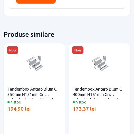
Produse similare
Nou
Nou
Tandembox Antaro Blum C
Tandembox Antaro Blum C
350mm H151mm Gri
400mm H151mm Gri
extractie totala si blumotion
extractie totala si blumotion
In stoc
In stoc
pentru casa si proiecte
pentru casa si proiecte
194,90 lei
173,37 lei
eficiente
eficiente