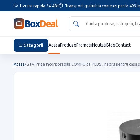
Livrare rapida 24-48h
Transport gratuit la comenzi peste 499 le
Box
Deal
Categorii
Acasa
Produse
Promotii
Noutati
Blog
Contact
Acasa
/
GTV Priza incorporabila COMFORT PLUS , negru pentru casa si 