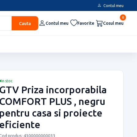
Contul meu
0
Cauta
Contul meu
Favorite
Cosul meu
In stoc
GTV Priza incorporabila
COMFORT PLUS , negru
pentru casa si proiecte
eficiente
Cod produs: 4300000000033