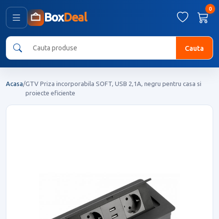
0
Box
Deal
Cauta
Acasa
/
GTV Priza incorporabila SOFT, USB 2,1A, negru pentru casa si
proiecte eficiente