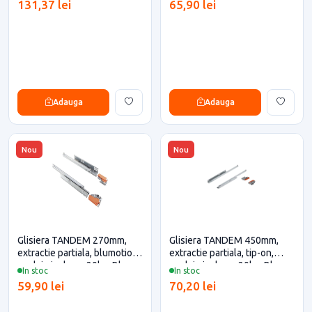
131,37 lei
65,90 lei
eficiente
eficiente
Adauga
Adauga
Nou
Nou
Glisiera TANDEM 270mm,
Glisiera TANDEM 450mm,
extractie partiala, blumotion,
extractie partiala, tip-on,
cuplaje incluse, 30kg, Blum
cuplaje incluse, 30kg, Blum
In stoc
In stoc
pentru casa si proiecte
pentru casa si proiecte
59,90 lei
70,20 lei
eficiente
eficiente