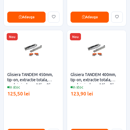
Adauga
Adauga
Nou
Nou
Glisiera TANDEM 450mm,
Glisiera TANDEM 400mm,
tip-on, extractie totala,
tip-on, extractie totala,
cuplaje incluse, 30kg, Blum
cuplaje incluse, 30kg, Blum
In stoc
In stoc
pentru casa si proiecte
pentru casa si proiecte
125,50 lei
123,90 lei
eficiente
eficiente