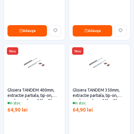
Adauga
Adauga
Nou
Nou
Glisiera TANDEM 400mm,
Glisiera TANDEM 350mm,
extractie partiala, tip-on,
extractie partiala, tip-on,
cuplaje incluse, 30kg, Blum
cuplaje incluse, 30kg, Blum
In stoc
In stoc
pentru casa si proiecte
pentru casa si proiecte
64,90 lei
64,90 lei
eficiente
eficiente