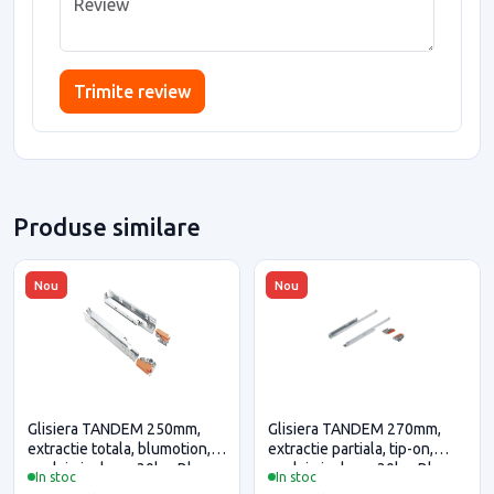
Trimite review
Produse similare
Nou
Nou
Glisiera TANDEM 250mm,
Glisiera TANDEM 270mm,
extractie totala, blumotion,
extractie partiala, tip-on,
cuplaje incluse, 30kg, Blum
cuplaje incluse, 30kg, Blum
In stoc
In stoc
pentru casa si proiecte
pentru casa si proiecte