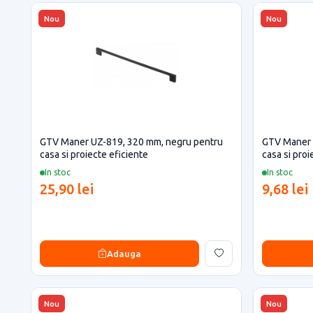
Nou
Nou
GTV Maner UZ-819, 320 mm, negru pentru
GTV Maner 
casa si proiecte eficiente
casa si proi
In stoc
In stoc
25,90 lei
9,68 lei
Adauga
Nou
Nou