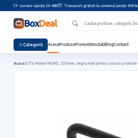
Livrare rapida 24-48h
Transport gratuit la comenzi peste 499 le
Box
Deal
Categorii
Acasa
Produse
Promotii
Noutati
Blog
Contact
Acasa
/
GTV Maner NORD, 320 mm, negru mat pentru casa si proiecte e