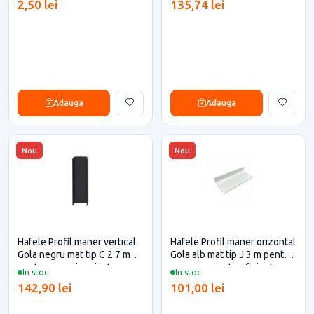
2,50 lei
135,74 lei
Adauga
Adauga
Nou
Nou
Hafele Profil maner vertical
Hafele Profil maner orizontal
Gola negru mat tip C 2.7 m
Gola alb mat tip J 3 m pentru
pentru casa si proiecte
casa si proiecte eficiente
In stoc
In stoc
eficiente
142,90 lei
101,00 lei