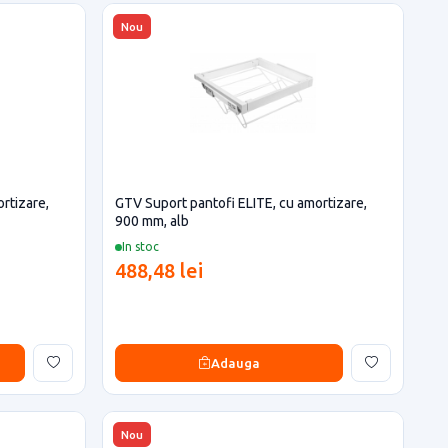
Nou
rtizare,
GTV Suport pantofi ELITE, cu amortizare,
900 mm, alb
In stoc
488,48 lei
Adauga
Nou