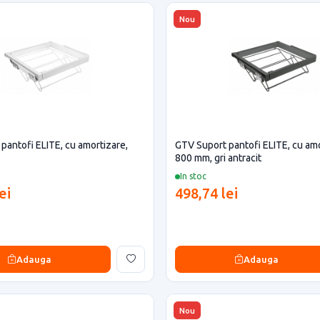
Nou
pantofi ELITE, cu amortizare,
GTV Suport pantofi ELITE, cu amo
b
800 mm, gri antracit
In stoc
ei
498,74 lei
Adauga
Adauga
Nou