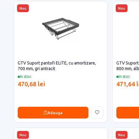
Nou
Nou
GTV Suport pantofi ELITE, cu amortizare,
GTV Suport 
700 mm, gri antracit
800 mm, al
In stoc
In stoc
470,68 lei
471,64 l
Adauga
Nou
Nou