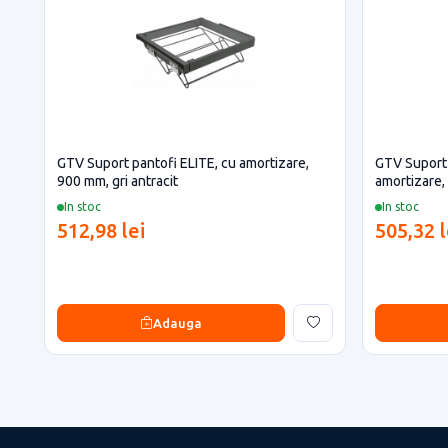
GTV Suport pantofi ELITE, cu amortizare,
GTV Suport 
900 mm, gri antracit
amortizare,
In stoc
In stoc
512,98 lei
505,32 l
Adauga