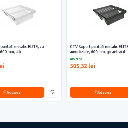
pantofi metalic ELITE, cu
GTV Suport pantofi metalic ELITE
 600 mm, alb
amortizare, 600 mm, gri antracit
In stoc
ei
505,32 lei
Adauga
Adauga