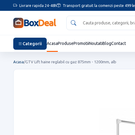
Livrare rapida 24-48h
Transport gratuit la comenzi peste 499 le
Box
Deal
Categorii
Acasa
Produse
Promotii
Noutati
Blog
Contact
Acasa
/
GTV Lift haine reglabil cu gaz 875mm - 1200mm, alb