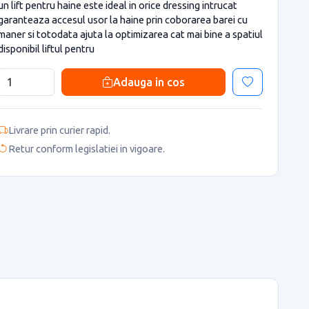
un lift pentru haine este ideal in orice dressing intrucat
garanteaza accesul usor la haine prin coborarea barei cu
maner si totodata ajuta la optimizarea cat mai bine a spatiul
disponibil liftul pentru
Adauga in cos
Livrare prin curier rapid.
Retur conform legislatiei in vigoare.