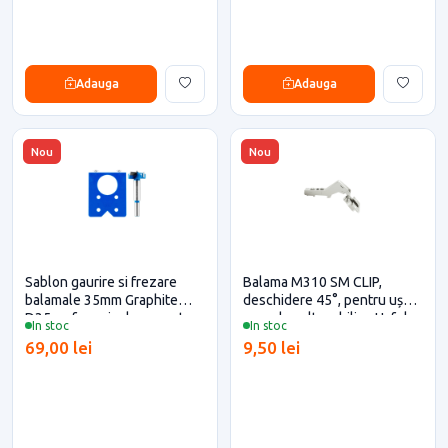
Adauga
Adauga
Nou
Nou
Sablon gaurire si frezare
Balama M310 SM CLIP,
balamale 35mm Graphite
deschidere 45°, pentru ușa
D35 cu freza inclusa pentru
corp de colt mobilier, Hafele
In stoc
In stoc
mobilier
69,00 lei
9,50 lei