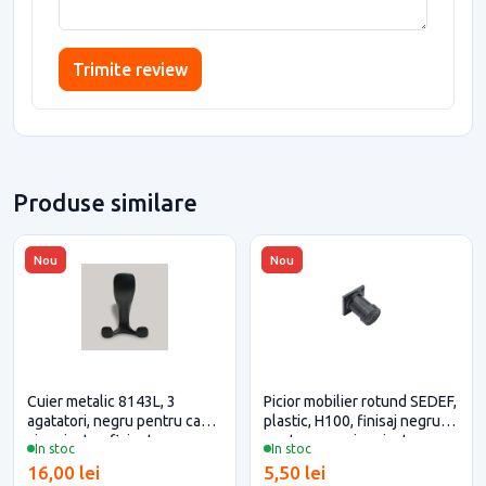
Trimite review
Produse similare
Nou
Nou
Cuier metalic 8143L, 3
Picior mobilier rotund SEDEF,
agatatori, negru pentru casa
plastic, H100, finisaj negru
si proiecte eficiente
pentru casa si proiecte
In stoc
In stoc
eficiente
16,00 lei
5,50 lei