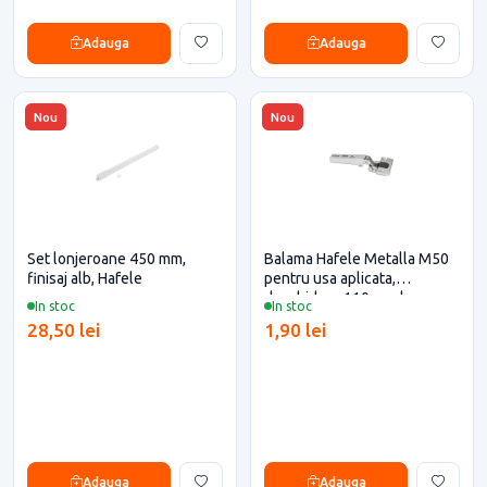
Adauga
Adauga
Nou
Nou
Set lonjeroane 450 mm,
Balama Hafele Metalla M50
finisaj alb, Hafele
pentru usa aplicata,
deschidere 110 grade,
In stoc
In stoc
placuța de montaj H=0 mm
28,50 lei
1,90 lei
inclusa
Adauga
Adauga