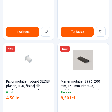
Adauga
Adauga
Nou
Nou
Picior mobilier rotund SEDEF,
Maner mobilier 3996, 200
plastic, H50, finisaj alb
mm, 160 mm interaxa,
pentru casa si proiecte
metalic, finisaj negru mat
In stoc
In stoc
eficiente
pentru casa si proiecte
4,50 lei
8,50 lei
eficiente