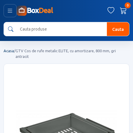
0
Box
Deal
Cauta
Acasa
/
GTV Cos de rufe metalic ELITE, cu amortizare, 800 mm, gri
antracit