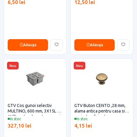
6,50 lei
12,50 lei
Adauga
Adauga
Nou
Nou
GTV Cos gunoi selectiv
GTV Buton CENTO ,28 mm,
MULTINO, 600 mm, 3X15L +
alama antica pentru casa si
1X7L, antracit pentru casa si
proiecte eficiente
In stoc
In stoc
proiecte eficiente
327,10 lei
4,15 lei