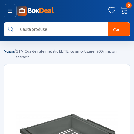
0
Box
Deal
Cauta
Acasa
/
GTV Cos de rufe metalic ELITE, cu amortizare, 700 mm, gri
antracit