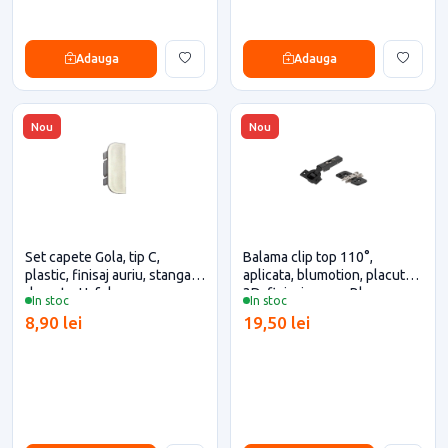
Adauga
Adauga
Nou
Nou
Set capete Gola, tip C,
Balama clip top 110°,
plastic, finisaj auriu, stanga-
aplicata, blumotion, placuta
dreapta, Hafele
3D, finisaj negru, Blum
In stoc
In stoc
pentru casa si proiecte
8,90 lei
19,50 lei
eficiente