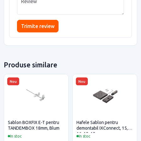
Trimite review
Produse similare
Nou
Nou
Sablon BOXFIX E-T pentru
Hafele Sablon pentru
TANDEMBOX 18mm, Blum
demontabil IXConnect, 15,
16, 18, 19mm
In stoc
In stoc