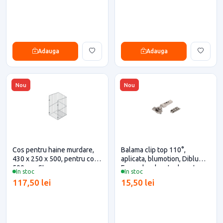
Adauga
Adauga
Nou
Nou
Cos pentru haine murdare,
Balama clip top 110°,
430 x 250 x 500, pentru corp
aplicata, blumotion, Diblu
500mm, Starax
Expando, placuta dreapta,
In stoc
In stoc
Blum pentru casa si proiecte
117,50 lei
15,50 lei
eficiente