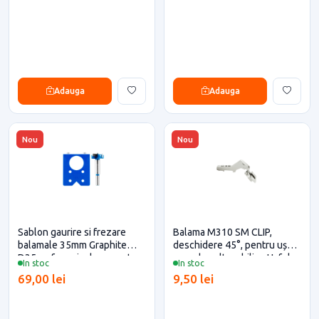
Adauga
Adauga
Nou
Nou
Sablon gaurire si frezare
Balama M310 SM CLIP,
balamale 35mm Graphite
deschidere 45°, pentru ușa
D35 cu freza inclusa pentru
corp de colt mobilier, Hafele
In stoc
In stoc
mobilier
69,00 lei
9,50 lei