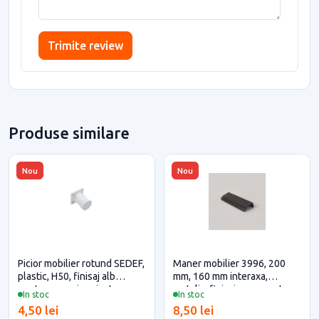
Trimite review
Produse similare
Nou
Nou
Picior mobilier rotund SEDEF,
Maner mobilier 3996, 200
plastic, H50, finisaj alb
mm, 160 mm interaxa,
pentru casa si proiecte
metalic, finisaj negru mat
In stoc
In stoc
eficiente
pentru casa si proiecte
4,50 lei
8,50 lei
eficiente