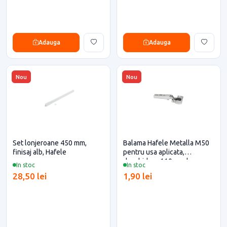
Adauga
Adauga
Nou
Nou
Set lonjeroane 450 mm,
Balama Hafele Metalla M50
finisaj alb, Hafele
pentru usa aplicata,
deschidere 110 grade,
In stoc
In stoc
placuța de montaj H=0 mm
28,50 lei
1,90 lei
inclusa