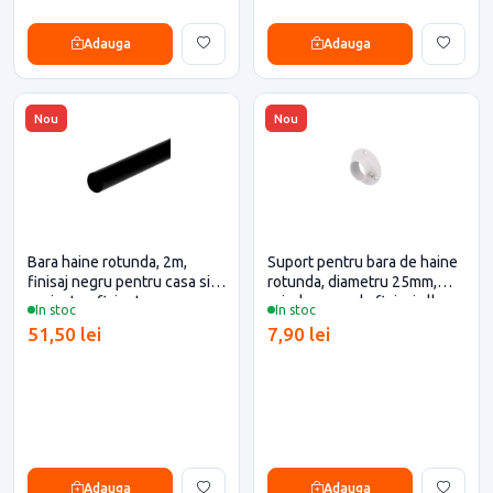
Adauga
Adauga
Nou
Nou
Bara haine rotunda, 2m,
Suport pentru bara de haine
finisaj negru pentru casa si
rotunda, diametru 25mm,
proiecte eficiente
prindere surub, finisaj alb
In stoc
In stoc
51,50 lei
7,90 lei
Adauga
Adauga