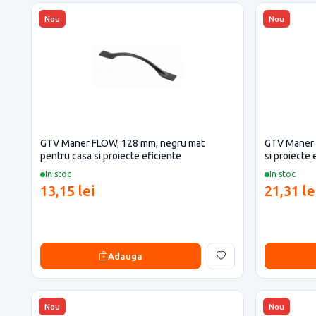
Nou
Nou
GTV Maner FLOW, 128 mm, negru mat
GTV Maner 
pentru casa si proiecte eficiente
si proiecte 
In stoc
In stoc
13,15 lei
21,31 le
Adauga
Nou
Nou