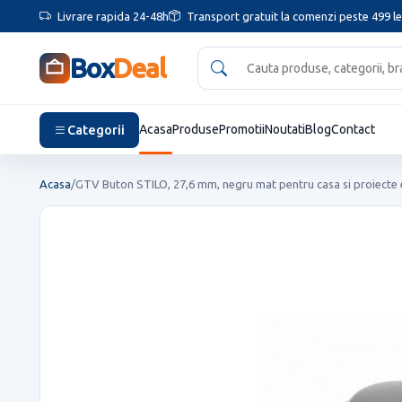
Livrare rapida 24-48h
Transport gratuit la comenzi peste 499 le
Box
Deal
Categorii
Acasa
Produse
Promotii
Noutati
Blog
Contact
Acasa
/
GTV Buton STILO, 27,6 mm, negru mat pentru casa si proiecte 