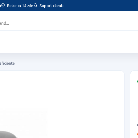
i
Retur in 14 zile
Suport clienti:
eficiente