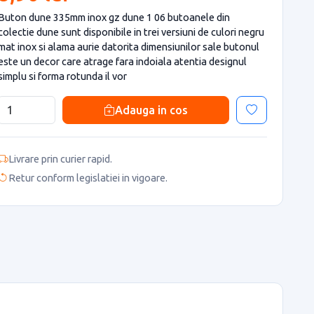
Buton dune 335mm inox gz dune 1 06 butoanele din
colectie dune sunt disponibile in trei versiuni de culori negru
mat inox si alama aurie datorita dimensiunilor sale butonul
este un decor care atrage fara indoiala atentia designul
simplu si forma rotunda il vor
Adauga in cos
Livrare prin curier rapid.
Retur conform legislatiei in vigoare.