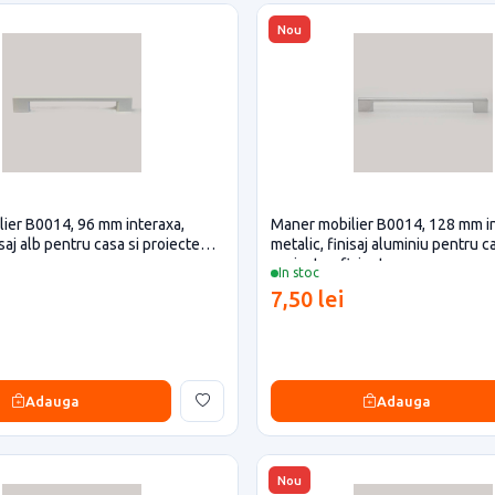
Nou
ier B0014, 96 mm interaxa,
Maner mobilier B0014, 128 mm in
isaj alb pentru casa si proiecte
metalic, finisaj aluminiu pentru ca
proiecte eficiente
In stoc
7,50 lei
Adauga
Adauga
Nou