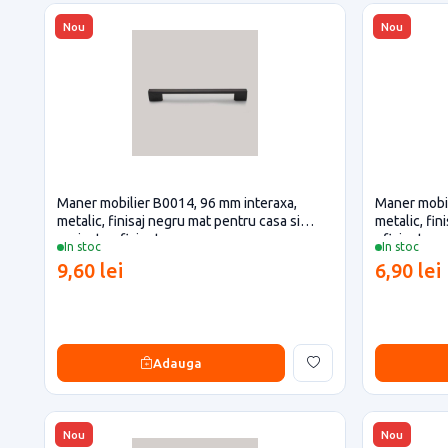
Nou
Nou
Maner mobilier B0014, 96 mm interaxa,
Maner mobil
metalic, finisaj negru mat pentru casa si
metalic, fin
proiecte eficiente
eficiente
In stoc
In stoc
9,60 lei
6,90 lei
Adauga
Nou
Nou