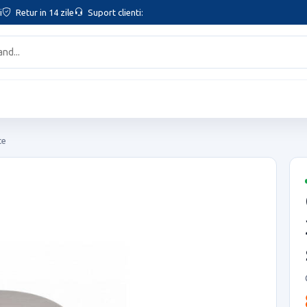
i
Retur in 14 zile
Suport clienti:
te