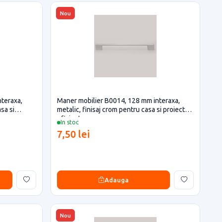
Nou
teraxa,
Maner mobilier B0014, 128 mm interaxa,
sa si
metalic, finisaj crom pentru casa si proiecte
eficiente
In stoc
7,50 lei
Adauga
Nou