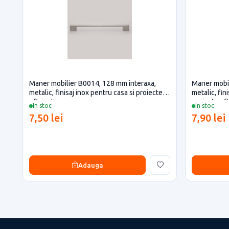
Maner mobilier B0014, 128 mm interaxa,
Maner mobil
metalic, finisaj inox pentru casa si proiecte
metalic, fin
eficiente
proiecte ef
In stoc
In stoc
7,50 lei
7,90 lei
Adauga