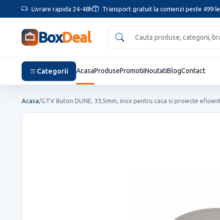
Livrare rapida 24-48h
Transport gratuit la comenzi peste 499 le
Box
Deal
Categorii
Acasa
Produse
Promotii
Noutati
Blog
Contact
Acasa
/
GTV Buton DUNE, 33,5mm, inox pentru casa si proiecte eficien