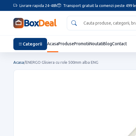
Livrare rapida 24-48h
Transport gratuit la comenzi peste 499 le
Box
Deal
Categorii
Acasa
Produse
Promotii
Noutati
Blog
Contact
Acasa
/
ENERGO Glisiera cu role 500mm alba ENG