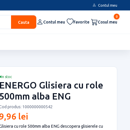
Contul meu
0
Cauta
Contul meu
Favorite
Cosul meu
In stoc
ENERGO Glisiera cu role
500mm alba ENG
Cod produs: 1000000000542
9,96 lei
Glisiera cu role 500mm alba ENG descopera glisierele cu