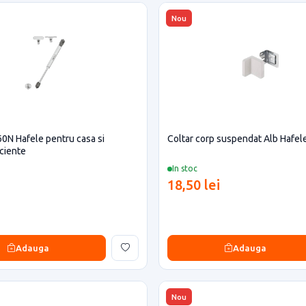
Nou
60N Hafele pentru casa si
Coltar corp suspendat Alb Hafel
iciente
In stoc
18,50 lei
Adauga
Adauga
Nou