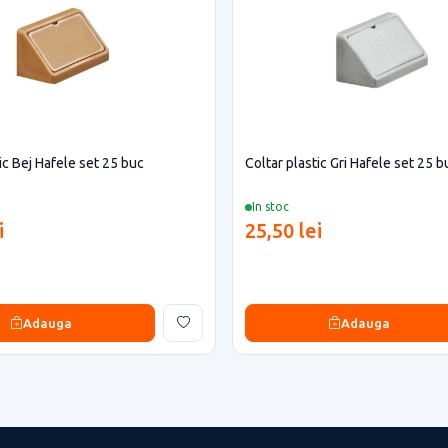
ic Bej Hafele set 25 buc
Coltar plastic Gri Hafele set 25 b
In stoc
i
25,50 lei
Adauga
Adauga