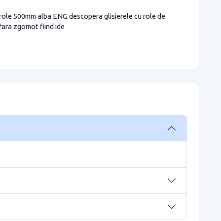
u role 500mm alba ENG descopera glisierele cu role de
 fara zgomot fiind ide