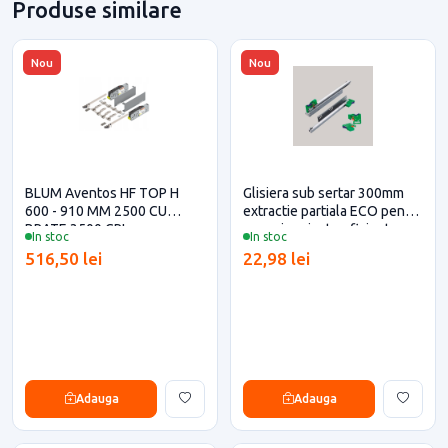
Produse similare
Nou
Nou
BLUM Aventos HF TOP H
Glisiera sub sertar 300mm
600 - 910 MM 2500 CU
extractie partiala ECO pentru
BRATE 3500 GRI
casa si proiecte eficiente
In stoc
In stoc
516,50 lei
22,98 lei
Adauga
Adauga