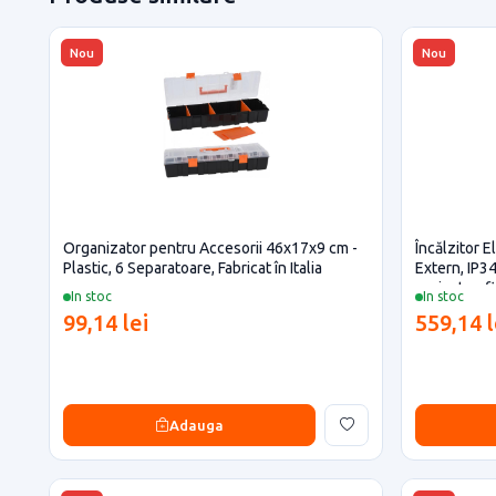
Nou
Nou
Organizator pentru Accesorii 46x17x9 cm -
Încălzitor 
Plastic, 6 Separatoare, Fabricat în Italia
Extern, IP34
proiecte ef
In stoc
In stoc
99,14 lei
559,14 l
Adauga