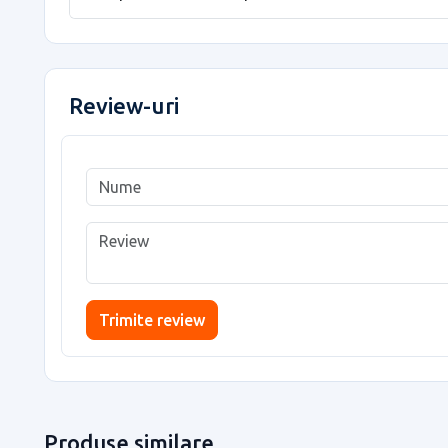
Review-uri
Trimite review
Produse similare