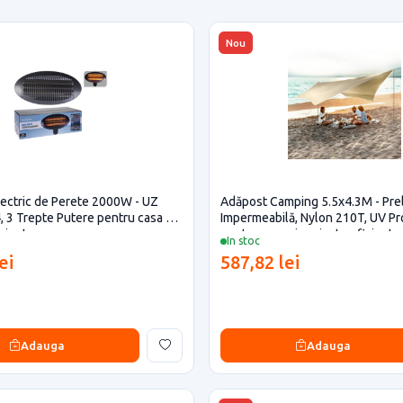
Nou
Electric de Perete 2000W - UZ
Adăpost Camping 5.5x4.3M - Pre
, 3 Trepte Putere pentru casa si
Impermeabilă, Nylon 210T, UV Pr
iciente
pentru casa si proiecte eficiente
In stoc
ei
587,82 lei
Adauga
Adauga