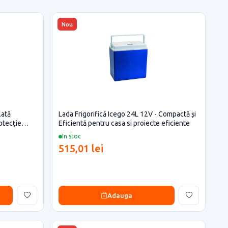
Nou
lată
Lada Frigorifică Icego 24L 12V - Compactă și
otecție
Eficientă pentru casa si proiecte eficiente
In stoc
515,01 lei
Adauga