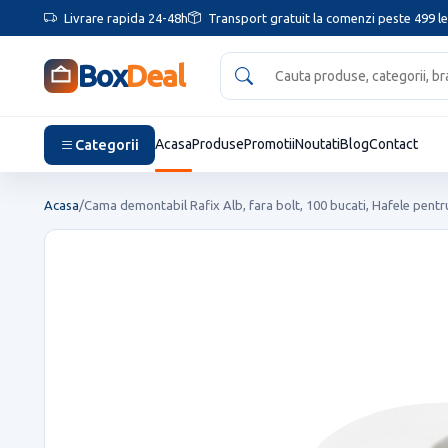
Livrare rapida 24-48h
Transport gratuit la comenzi peste 499 le
Box
Deal
Categorii
Acasa
Produse
Promotii
Noutati
Blog
Contact
Acasa
/
Cama demontabil Rafix Alb, fara bolt, 100 bucati, Hafele pentru