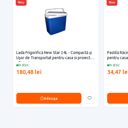
Nou
Nou
Lada Frigorifică New Star 24L - Compactă și
Pastilă Răci
Ușor de Transportat pentru casa si proiecte
pentru casa 
eficiente
In stoc
In stoc
180,48 lei
34,47 le
Adauga