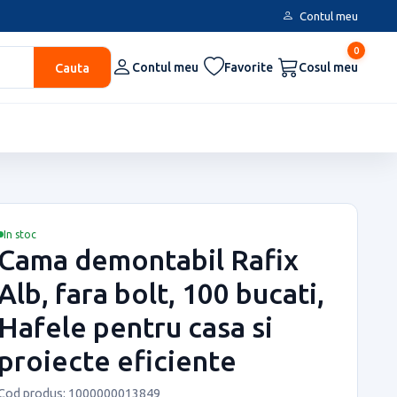
Contul meu
0
Cauta
Contul meu
Favorite
Cosul meu
In stoc
Cama demontabil Rafix
Alb, fara bolt, 100 bucati,
Hafele pentru casa si
proiecte eficiente
Cod produs: 1000000013849