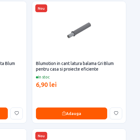
Nou
ata Blum
Blumotion in cant latura balama Gri Blum
pentru casa si proiecte eficiente
In stoc
6,90 lei
Adauga
Nou