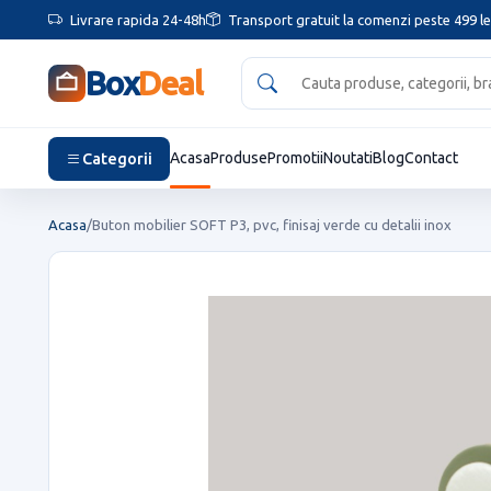
Livrare rapida 24-48h
Transport gratuit la comenzi peste 499 le
Box
Deal
Categorii
Acasa
Produse
Promotii
Noutati
Blog
Contact
Acasa
/
Buton mobilier SOFT P3, pvc, finisaj verde cu detalii inox