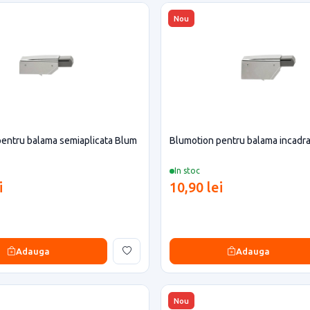
Nou
entru balama semiaplicata Blum
Blumotion pentru balama incadr
In stoc
i
10,90 lei
Adauga
Adauga
Nou