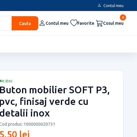
Contul meu
0
Cauta
Contul meu
Favorite
Cosul meu
In stoc
Buton mobilier SOFT P3,
pvc, finisaj verde cu
detalii inox
Cod produs: 1000000020731
5,50 lei