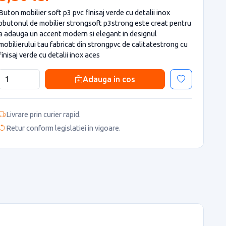
Buton mobilier soft p3 pvc finisaj verde cu detalii inox
pbutonul de mobilier strongsoft p3strong este creat pentru
a adauga un accent modern si elegant in designul
mobilierului tau fabricat din strongpvc de calitatestrong cu
finisaj verde cu detalii inox aces
Adauga in cos
Livrare prin curier rapid.
Retur conform legislatiei in vigoare.