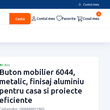
Contul meu
0
Cauta
Contul meu
Favorite
Cosul meu
In stoc
Buton mobilier 6044,
metalic, finisaj aluminiu
pentru casa si proiecte
eficiente
Cod produs: 1000000021905