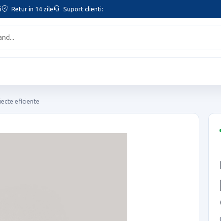
i
Retur in 14 zile
Suport clienti:
iecte eficiente