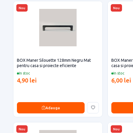
Nou
Nou
BOX Maner Silouette 128mm Negru Mat
BOX Maner 
pentru casa si proiecte eficiente
casa si proi
In stoc
In stoc
4,90 lei
6,00 lei
Adauga
Nou
Nou