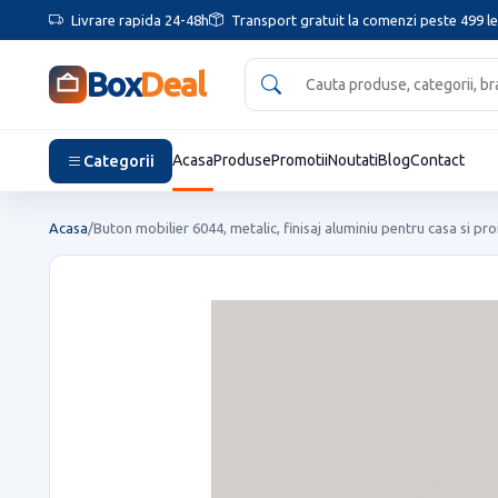
Livrare rapida 24-48h
Transport gratuit la comenzi peste 499 le
Box
Deal
Categorii
Acasa
Produse
Promotii
Noutati
Blog
Contact
Acasa
/
Buton mobilier 6044, metalic, finisaj aluminiu pentru casa si pro