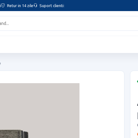
i
Retur in 14 zile
Suport clienti:
e