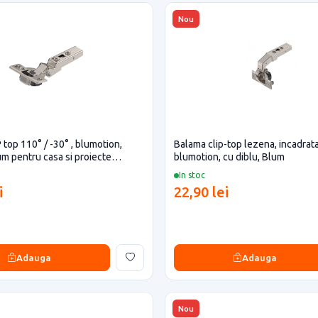
Nou
 top 110° / -30° , blumotion,
Balama clip-top lezena, incadrata
um pentru casa si proiecte
blumotion, cu diblu, Blum
In stoc
i
22,90 lei
Adauga
Adauga
Nou