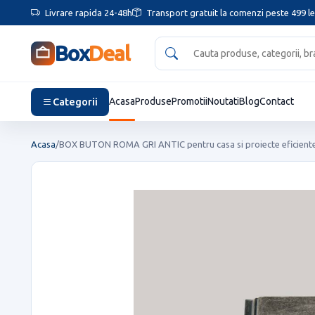
Livrare rapida 24-48h
Transport gratuit la comenzi peste 499 le
Box
Deal
Categorii
Acasa
Produse
Promotii
Noutati
Blog
Contact
Acasa
/
BOX BUTON ROMA GRI ANTIC pentru casa si proiecte eficient