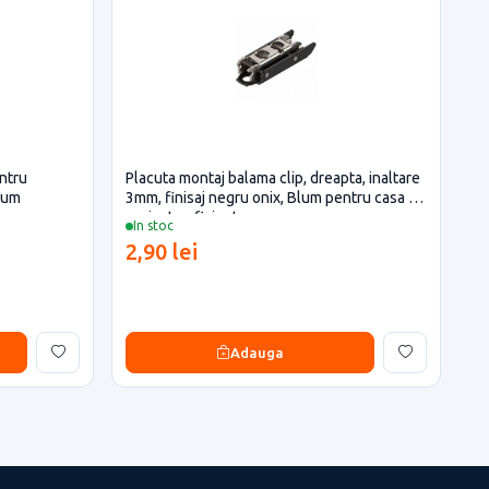
ntru
Placuta montaj balama clip, dreapta, inaltare
Blum
3mm, finisaj negru onix, Blum pentru casa si
proiecte eficiente
In stoc
2,90 lei
Adauga