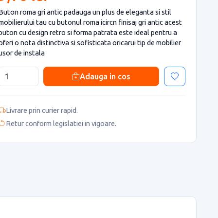
Buton roma gri antic padauga un plus de eleganta si stil
mobilierului tau cu butonul roma icircn finisaj gri antic acest
buton cu design retro si forma patrata este ideal pentru a
oferi o nota distinctiva si sofisticata oricarui tip de mobilier
usor de instala
Adauga in cos
Livrare prin curier rapid.
Retur conform legislatiei in vigoare.