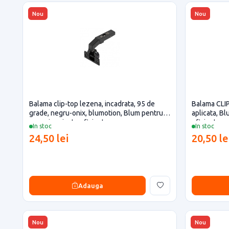
Nou
Nou
Balama clip-top lezena, incadrata, 95 de
Balama CLIP
grade, negru-onix, blumotion, Blum pentru
aplicata, Bl
casa si proiecte eficiente
eficiente
In stoc
In stoc
24,50 lei
20,50 le
Adauga
Nou
Nou