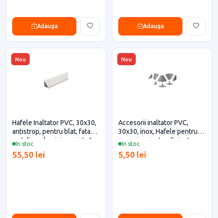
Adauga
Adauga
Nou
Nou
Hafele Inaltator PVC, 30x30,
Accesorii inaltator PVC,
antistrop, pentru blat, fata
30x30, inox, Hafele pentru
metalica, aluminiu periat, 4
casa si proiecte eficiente
In stoc
In stoc
metri (debitare maxim 3
55,50 lei
5,50 lei
metri)