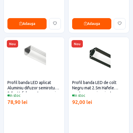
Adauga
Adauga
Nou
Nou
Profil banda LED aplicat
Profil banda LED de colt
Aluminiu difuzor semirotund
Negru mat 2.5m Hafele
2.5m Hafele pentru casa si
pentru casa si proiecte
In stoc
In stoc
proiecte eficiente
eficiente
78,90 lei
92,00 lei