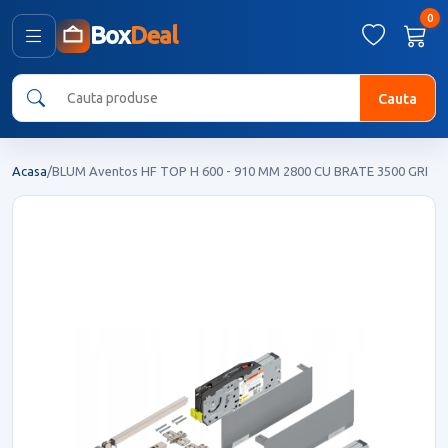
0
Box
Deal
Cauta
Acasa
/
BLUM Aventos HF TOP H 600 - 910 MM 2800 CU BRATE 3500 GRI