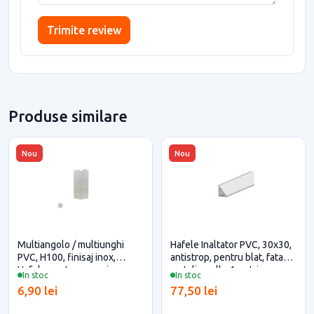
Trimite review
Produse similare
Nou
Nou
Multiangolo / multiunghi
Hafele Inaltator PVC, 30x30,
PVC, H100, finisaj inox,
antistrop, pentru blat, fata
Hafele pentru casa si
metalica, alb, 4 metri
In stoc
In stoc
proiecte eficiente
(debitare maxim 3 metri)
6,90 lei
77,50 lei