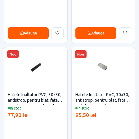
Adauga
Adauga
Nou
Nou
Hafele Inaltator PVC, 30x30,
Hafele Inaltator PVC, 30x30,
antistrop, pentru blat, fata
antistrop, pentru blat, fata
metalica, negru neted, 4
metalica, inox, 4 metri
In stoc
In stoc
metri (debitare maxim 3
(debitare maxim 3 metri)
77,90 lei
95,50 lei
metri)