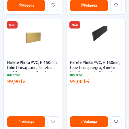
Adauga
Adauga
Nou
Nou
Hafele Plinta PVC, H 150mm,
Hafele Plinta PVC, H 150mm,
folie finisaj auriu, 4 metri
folie finisaj negru, 4 metri
(debitare maxim 3 metri)
(debitare maxim 3 metri)
In stoc
In stoc
pentru casa si proiecte
pentru casa si proiecte
99,90 lei
95,00 lei
eficiente
eficiente
Adauga
Adauga