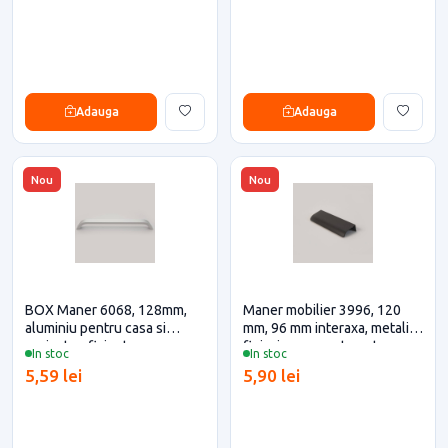
Adauga
Adauga
Nou
Nou
BOX Maner 6068, 128mm,
Maner mobilier 3996, 120
aluminiu pentru casa si
mm, 96 mm interaxa, metalic,
proiecte eficiente
finisaj negru mat pentru casa
In stoc
In stoc
si proiecte eficiente
5,59 lei
5,90 lei