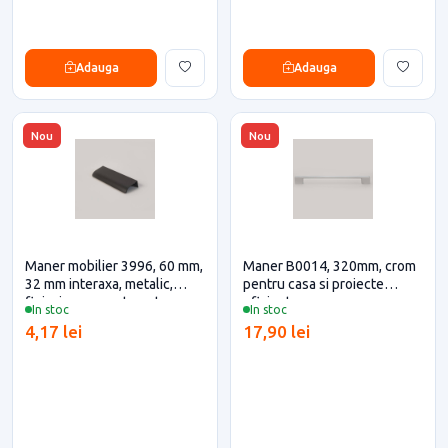
Adauga
Adauga
Nou
Nou
Maner mobilier 3996, 60 mm,
Maner B0014, 320mm, crom
32 mm interaxa, metalic,
pentru casa si proiecte
finisaj negru mat pentru casa
eficiente
In stoc
In stoc
si proiecte eficiente
4,17 lei
17,90 lei