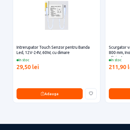
Intrerupator Touch Senzor pentru Banda
Scurgator va
Led, 12V-24V, 60W, cu dimare
800 mm, Ino
eficiente
In stoc
In stoc
29,50 lei
211,90 l
Adauga