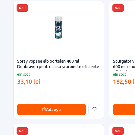
Nou
Nou
Spray vopsea alb portelan 400 ml
Scurgator va
Denbraven pentru casa si proiecte eficiente
600 mm, Ino
eficiente
In stoc
In stoc
33,10 lei
182,50 l
Adauga
Nou
Nou