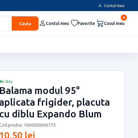
Contul meu
0
Cauta
Contul meu
Favorite
Cosul meu
In stoc
Balama modul 95°
aplicata frigider, placuta
cu diblu Expando Blum
Cod produs: 1000000006773
10,50 lei