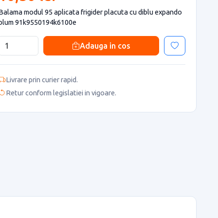
Balama modul 95 aplicata frigider placuta cu diblu expando
blum 91k9550194k6100e
Adauga in cos
Livrare prin curier rapid.
Retur conform legislatiei in vigoare.