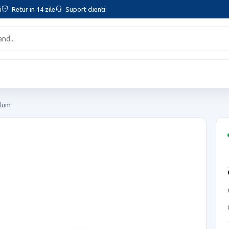
i
Retur in 14 zile
Suport clienti:
Blum