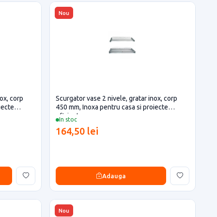
Nou
nox, corp
Scurgator vase 2 nivele, gratar inox, corp
iecte
450 mm, Inoxa pentru casa si proiecte
eficiente
In stoc
164,50 lei
Adauga
Nou