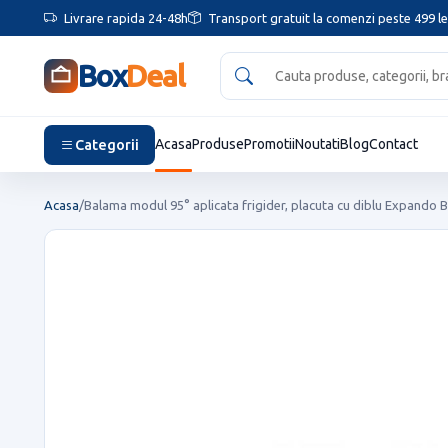
Livrare rapida 24-48h
Transport gratuit la comenzi peste 499 le
Box
Deal
Categorii
Acasa
Produse
Promotii
Noutati
Blog
Contact
Acasa
/
Balama modul 95° aplicata frigider, placuta cu diblu Expando 