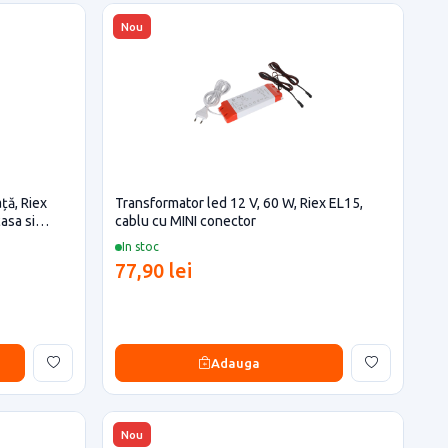
Nou
ță, Riex
Transformator led 12 V, 60 W, Riex EL15,
asa si
cablu cu MINI conector
In stoc
77,90 lei
Adauga
Nou