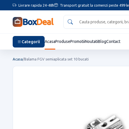
Livrare rapida 24-48h
Transport gratuit la comenzi peste 499 le
Box
Deal
Categorii
Acasa
Produse
Promotii
Noutati
Blog
Contact
Acasa
/
Balama FGV semiaplicata set 10 bucati