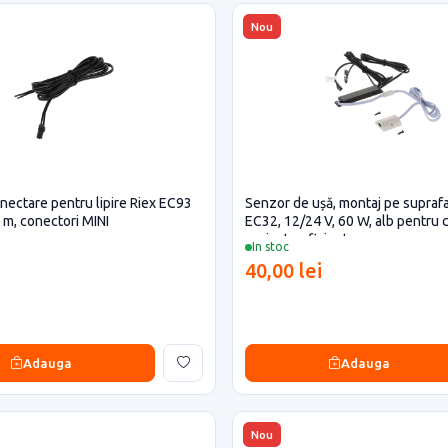
Nou
nectare pentru lipire Riex EC93
Senzor de ușă, montaj pe suprafa
 m, conectori MINI
EC32, 12/24 V, 60 W, alb pentru c
proiecte eficiente
In stoc
40,00 lei
Adauga
Adauga
Nou