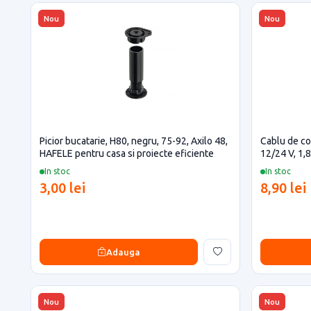
Nou
Nou
Picior bucatarie, H80, negru, 75-92, Axilo 48,
Cablu de co
HAFELE pentru casa si proiecte eficiente
12/24 V, 1,8
In stoc
In stoc
3,00 lei
8,90 lei
Adauga
Nou
Nou