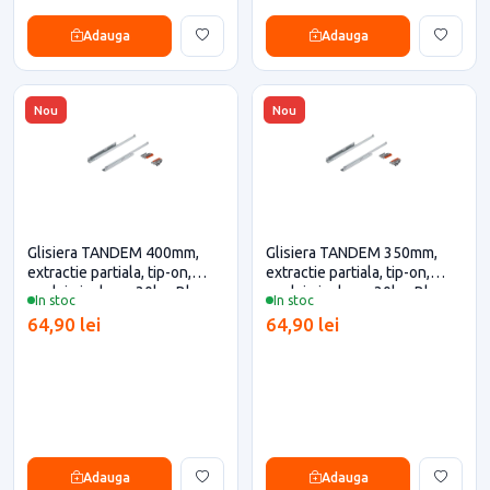
Adauga
Adauga
Nou
Nou
Glisiera TANDEM 400mm,
Glisiera TANDEM 350mm,
extractie partiala, tip-on,
extractie partiala, tip-on,
cuplaje incluse, 30kg, Blum
cuplaje incluse, 30kg, Blum
In stoc
In stoc
pentru casa si proiecte
pentru casa si proiecte
64,90 lei
64,90 lei
eficiente
eficiente
Adauga
Adauga