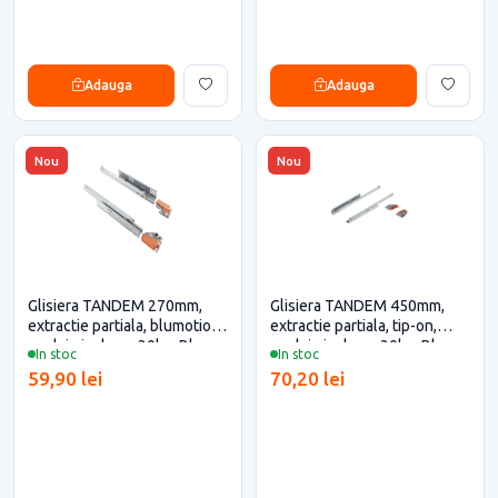
Adauga
Adauga
Nou
Nou
Glisiera TANDEM 270mm,
Glisiera TANDEM 450mm,
extractie partiala, blumotion,
extractie partiala, tip-on,
cuplaje incluse, 30kg, Blum
cuplaje incluse, 30kg, Blum
In stoc
In stoc
pentru casa si proiecte
pentru casa si proiecte
59,90 lei
70,20 lei
eficiente
eficiente