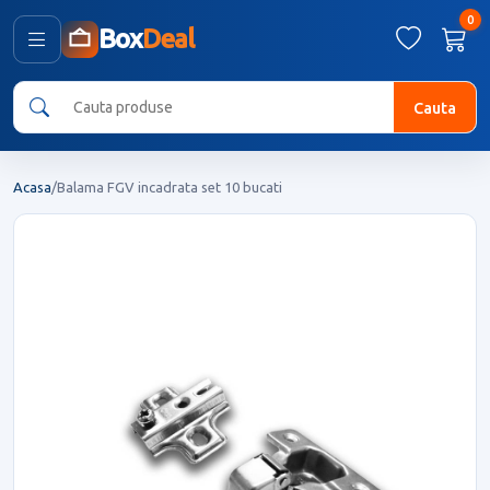
0
Box
Deal
Cauta
Acasa
/
Balama FGV incadrata set 10 bucati