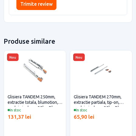
Trimite review
Produse similare
Nou
Nou
Glisiera TANDEM 250mm,
Glisiera TANDEM 270mm,
extractie totala, blumotion,
extractie partiala, tip-on,
cuplaje incluse, 30kg, Blum
cuplaje incluse, 30kg, Blum
In stoc
In stoc
pentru casa si proiecte
pentru casa si proiecte
131,37 lei
65,90 lei
eficiente
eficiente