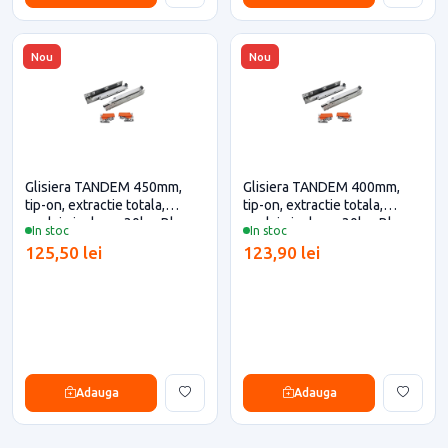
Nou
Nou
Glisiera TANDEM 450mm,
Glisiera TANDEM 400mm,
tip-on, extractie totala,
tip-on, extractie totala,
cuplaje incluse, 30kg, Blum
cuplaje incluse, 30kg, Blum
In stoc
In stoc
pentru casa si proiecte
pentru casa si proiecte
125,50 lei
123,90 lei
eficiente
eficiente
Adauga
Adauga