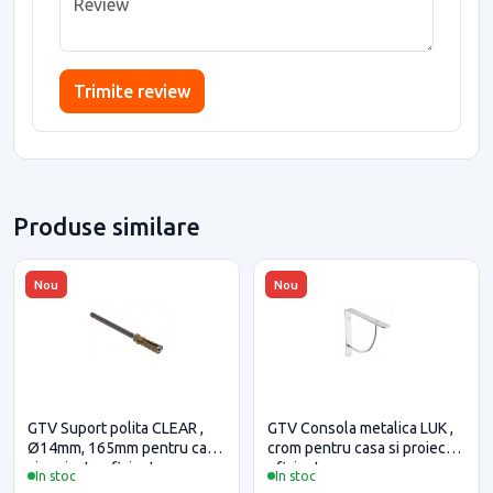
Trimite review
Produse similare
Nou
Nou
GTV Suport polita CLEAR ,
GTV Consola metalica LUK ,
Ø14mm, 165mm pentru casa
crom pentru casa si proiecte
si proiecte eficiente
eficiente
In stoc
In stoc