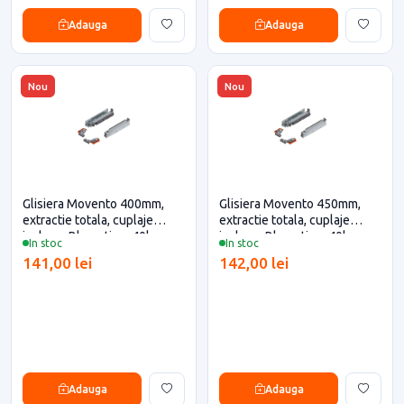
Adauga
Adauga
Nou
Nou
Glisiera Movento 400mm,
Glisiera Movento 450mm,
extractie totala, cuplaje
extractie totala, cuplaje
incluse, Blumotion, 40kg,
incluse, Blumotion, 40kg,
In stoc
In stoc
Blum pentru casa si proiecte
Blum pentru casa si proiecte
141,00 lei
142,00 lei
eficiente
eficiente
Adauga
Adauga