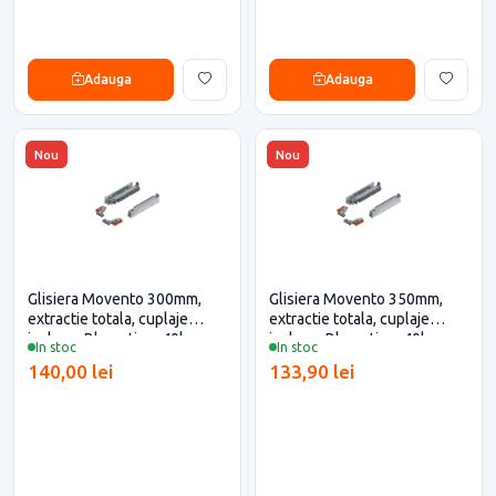
Adauga
Adauga
Nou
Nou
Glisiera Movento 300mm,
Glisiera Movento 350mm,
extractie totala, cuplaje
extractie totala, cuplaje
incluse, Blumotion, 40kg,
incluse, Blumotion, 40kg,
In stoc
In stoc
Blum pentru casa si proiecte
Blum pentru casa si proiecte
140,00 lei
133,90 lei
eficiente
eficiente