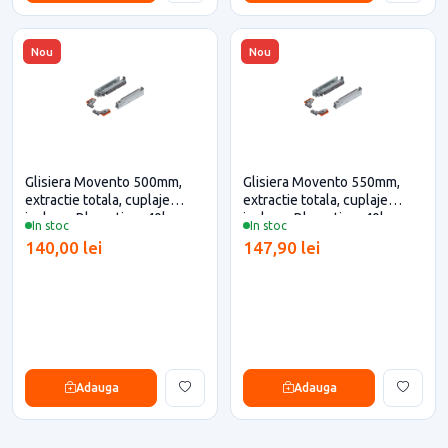
Nou
Nou
Glisiera Movento 500mm,
Glisiera Movento 550mm,
extractie totala, cuplaje
extractie totala, cuplaje
incluse, Blumotion, 40kg,
incluse, Blumotion, 40kg,
In stoc
In stoc
Blum pentru casa si proiecte
Blum pentru casa si proiecte
140,00 lei
147,90 lei
eficiente
eficiente
Adauga
Adauga