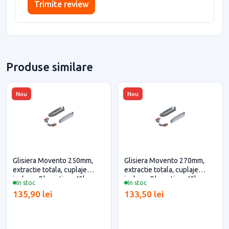
Trimite review
Produse similare
Nou
Nou
Glisiera Movento 250mm,
Glisiera Movento 270mm,
extractie totala, cuplaje
extractie totala, cuplaje
incluse, Blumotion, 40kg,
incluse, Blumotion, 40kg,
In stoc
In stoc
Blum pentru casa si proiecte
Blum pentru casa si proiecte
135,90 lei
133,50 lei
eficiente
eficiente