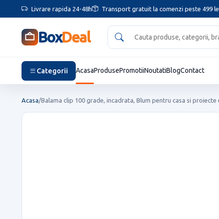
Livrare rapida 24-48h
Transport gratuit la comenzi peste 499 le
Box
Deal
Categorii
Acasa
Produse
Promotii
Noutati
Blog
Contact
Acasa
/
Balama clip 100 grade, incadrata, Blum pentru casa si proiecte 