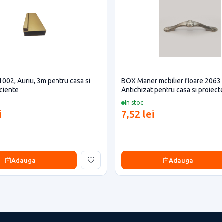
1002, Auriu, 3m pentru casa si
BOX Maner mobilier floare 206
iciente
Antichizat pentru casa si proiect
In stoc
i
7,52 lei
Adauga
Adauga