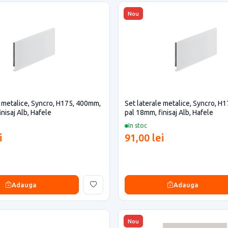
Nou
e metalice, Syncro, H175, 400mm,
Set laterale metalice, Syncro, H
nisaj Alb, Hafele
pal 18mm, finisaj Alb, Hafele
In stoc
i
91,00 lei
Adauga
Adauga
Nou