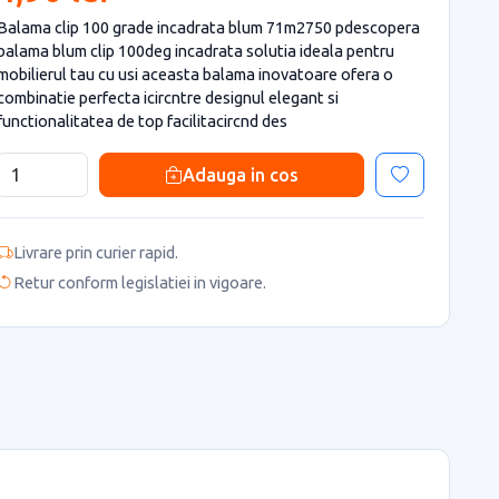
Balama clip 100 grade incadrata blum 71m2750 pdescopera
balama blum clip 100deg incadrata solutia ideala pentru
mobilierul tau cu usi aceasta balama inovatoare ofera o
combinatie perfecta icircntre designul elegant si
functionalitatea de top facilitacircnd des
Adauga in cos
Livrare prin curier rapid.
Retur conform legislatiei in vigoare.