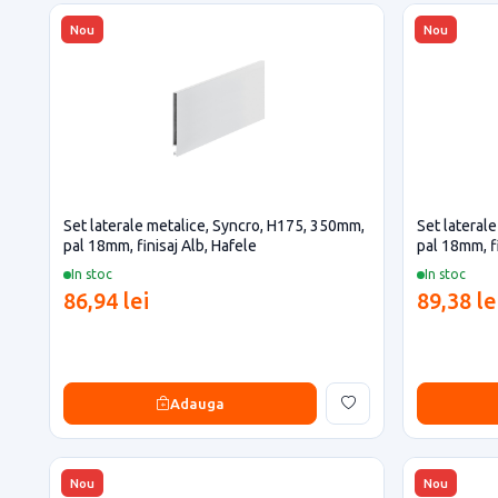
Nou
Nou
Set laterale metalice, Syncro, H175, 350mm,
Set lateral
pal 18mm, finisaj Alb, Hafele
pal 18mm, fi
In stoc
In stoc
86,94 lei
89,38 le
Adauga
Nou
Nou