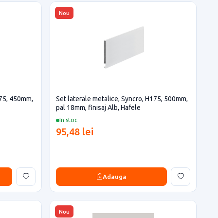
Nou
175, 450mm,
Set laterale metalice, Syncro, H175, 500mm,
pal 18mm, finisaj Alb, Hafele
In stoc
95,48 lei
Adauga
Nou