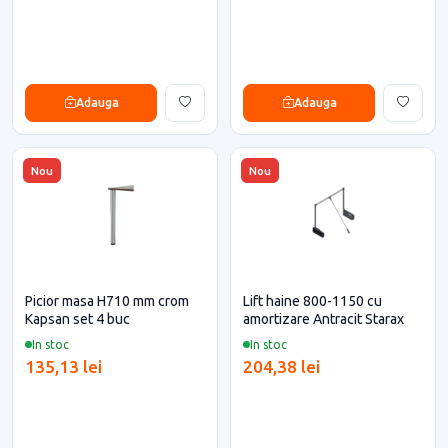
Adauga
Adauga
Nou
Nou
Picior masa H710 mm crom
Lift haine 800-1150 cu
Kapsan set 4 buc
amortizare Antracit Starax
In stoc
In stoc
135,13 lei
204,38 lei