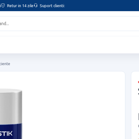
i
Retur in 14 zile
Suport clienti:
ciente