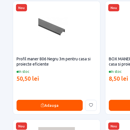
Nou
Nou
Profil maner 806 Negru 3m pentru casa si
BOX MANER
proiecte eficiente
casa si proi
In stoc
In stoc
50,50 lei
8,50 lei
Adauga
Nou
Nou