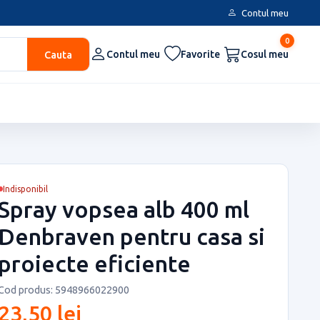
Contul meu
0
Cauta
Contul meu
Favorite
Cosul meu
Indisponibil
Spray vopsea alb 400 ml
Denbraven pentru casa si
proiecte eficiente
Cod produs: 5948966022900
23,50 lei