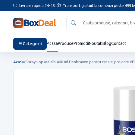
Livrare rapida 24-48h
Transport gratuit la comenzi peste 499 le
Box
Deal
Categorii
Acasa
Produse
Promotii
Noutati
Blog
Contact
Acasa
/
Spray vopsea alb 400 ml Denbraven pentru casa si proiecte efi