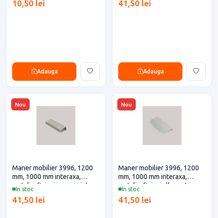
10,50 lei
41,50 lei
eficiente
Adauga
Adauga
Nou
Nou
Maner mobilier 3996, 1200
Maner mobilier 3996, 1200
mm, 1000 mm interaxa,
mm, 1000 mm interaxa,
metalic, finisaj inox periat
metalic, finisaj alb pentru
In stoc
In stoc
pentru casa si proiecte
casa si proiecte eficiente
41,50 lei
41,50 lei
eficiente