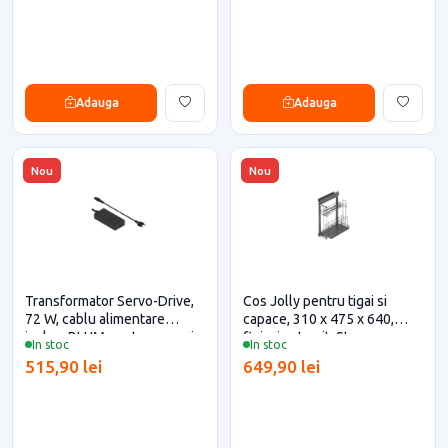
Adauga
Adauga
Nou
Nou
Transformator Servo-Drive,
Cos Jolly pentru tigai si
72 W, cablu alimentare
capace, 310 x 475 x 640,
inclus, BLUM pentru casa si
finisaj antracit, Starax
In stoc
In stoc
proiecte eficiente
515,90 lei
649,90 lei