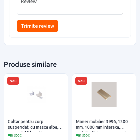
Trimite review
Produse similare
Nou
Nou
Coltar pentru corp
Maner mobilier 3996, 1200
suspendat, cu masca alba,
mm, 1000 mm interaxa,
eco, set 10 bucati
metalic, finisaj auriu periat
In stoc
In stoc
pentru casa si proiecte