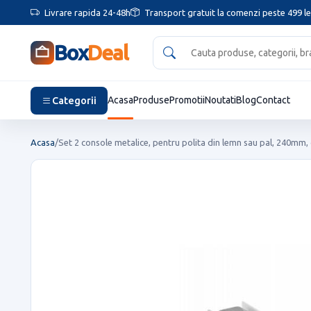
Livrare rapida 24-48h
Transport gratuit la comenzi peste 499 le
Box
Deal
Categorii
Acasa
Produse
Promotii
Noutati
Blog
Contact
Acasa
/
Set 2 console metalice, pentru polita din lemn sau pal, 240mm, 