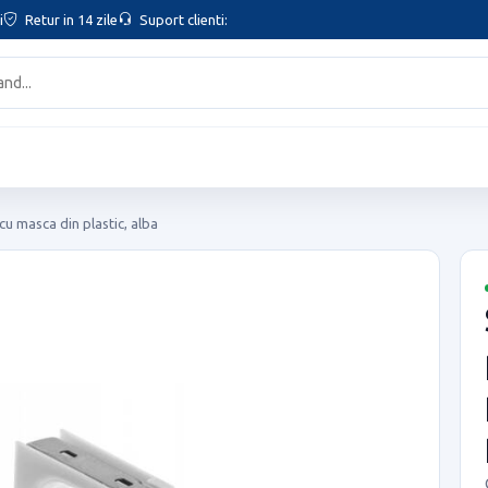
i
Retur in 14 zile
Suport clienti:
cu masca din plastic, alba