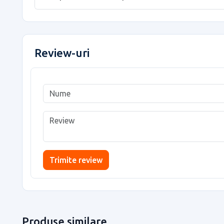
Review-uri
Trimite review
Produse similare