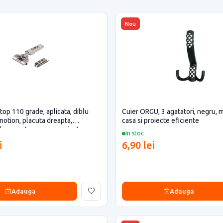
Nou
top 110 grade, aplicata, diblu
Cuier ORGU, 3 agatatori, negru, 
motion, placuta dreapta,
casa si proiecte eficiente
Blum pentru casa si proiecte
In stoc
i
6,90 lei
Adauga
Adauga