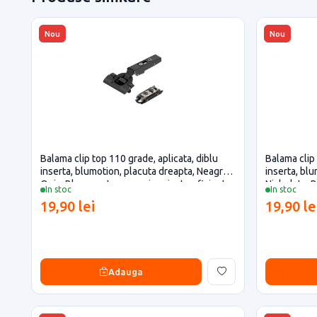
Nou
Nou
Balama clip top 110 grade, aplicata, diblu
Balama clip 
inserta, blumotion, placuta dreapta, Neagru
inserta, blu
Onix, Blum pentru casa si proiecte eficiente
Nichelata, 
In stoc
In stoc
eficiente
19,90 lei
19,90 le
Adauga