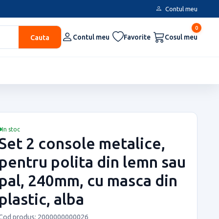
Contul meu
0
Cauta
Contul meu
Favorite
Cosul meu
In stoc
Set 2 console metalice,
pentru polita din lemn sau
pal, 240mm, cu masca din
plastic, alba
Cod produs: 2000000000026