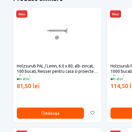
Nou
Nou
Holzsurub PAL / Lemn, 6.0 x 80, alb-zincat,
Holzsurub PA
100 bucati, Reisser pentru casa si proiecte
1000 bucati
eficiente
eficiente
In stoc
In stoc
81,50 lei
114,50 l
Adauga