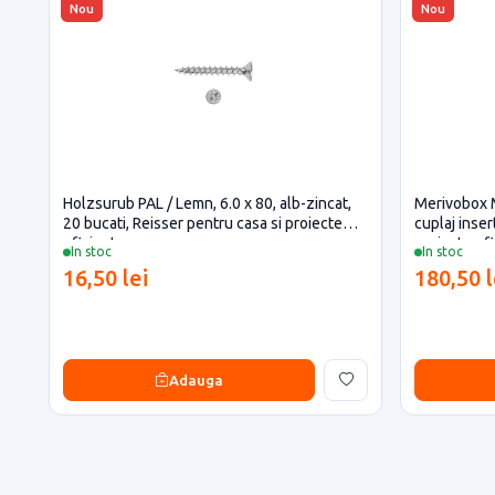
Nou
Nou
Holzsurub PAL / Lemn, 6.0 x 80, alb-zincat,
Merivobox 
20 bucati, Reisser pentru casa si proiecte
cuplaj inse
eficiente
proiecte ef
In stoc
In stoc
16,50 lei
180,50 l
Adauga