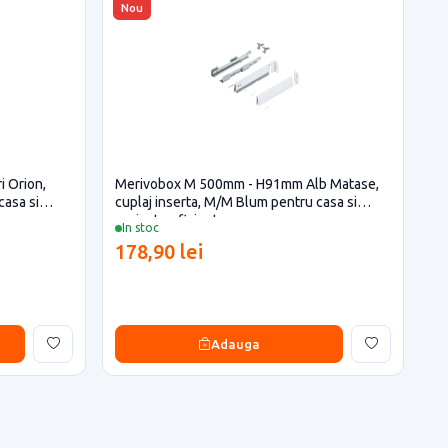
Nou
 Orion,
Merivobox M 500mm - H91mm Alb Matase,
casa si
cuplaj inserta, M/M Blum pentru casa si
proiecte eficiente
In stoc
178,90 lei
Adauga