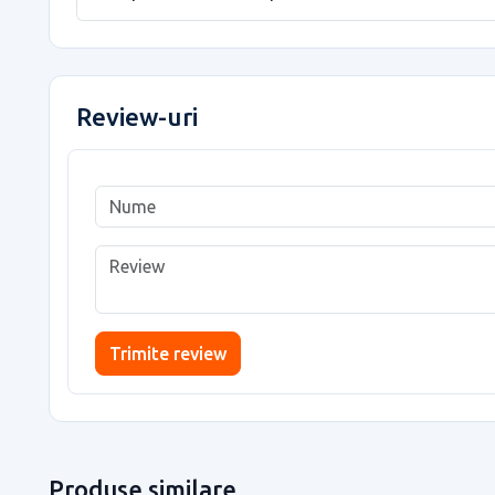
Review-uri
Trimite review
Produse similare