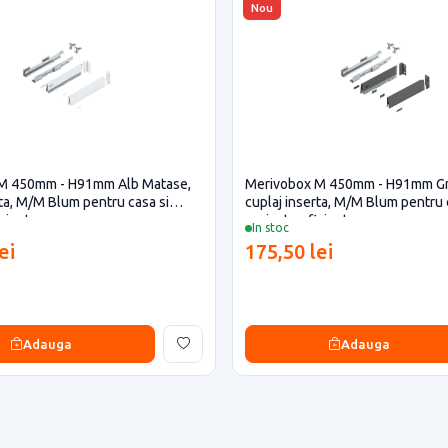
Nou
M 450mm - H91mm Alb Matase,
Merivobox M 450mm - H91mm Gri
rta, M/M Blum pentru casa si
cuplaj inserta, M/M Blum pentru 
iciente
proiecte eficiente
In stoc
ei
175,50 lei
Adauga
Adauga