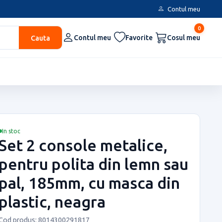
Contul meu
0
Cauta
Contul meu
Favorite
Cosul meu
In stoc
Set 2 console metalice,
pentru polita din lemn sau
pal, 185mm, cu masca din
plastic, neagra
Cod produs: 8014300291817