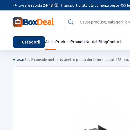
Livrare rapida 24-48h
Transport gratuit la comenzi peste 499 le
Box
Deal
Categorii
Acasa
Produse
Promotii
Noutati
Blog
Contact
Acasa
/
Set 2 console metalice, pentru polita din lemn sau pal, 185mm, 