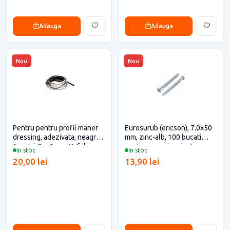
Adauga
Adauga
Nou
Nou
Pentru pentru profil maner
Eurosurub (ericson), 7.0x50
dressing, adezivata, neagra,
mm, zinc-alb, 100 bucati
6 metri, 9 x 4 mm, Hafele
pentru casa si proiecte
In stoc
In stoc
eficiente
20,00 lei
13,90 lei