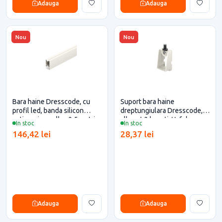
Adauga
Adauga
Nou
Nou
Bara haine Dresscode, cu
Suport bara haine
profil led, banda silicon
dreptungiulara Dresscode,
antizgariere, alba, 2.5 metri,
alb, set 2 bucati, Hafele
In stoc
In stoc
Hafele
146,42 lei
28,37 lei
Adauga
Adauga