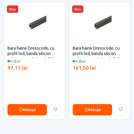
Nou
Nou
Bara haine Dresscode, cu
Bara haine Dresscode, cu
profil led, banda silicon
profil led, banda silicon
antizgariere, Antracit, RAL
antizgariere, Antracit, RAL
In stoc
In stoc
7022, 1.2 metri, Hafele
7022, 2.5 metri, Hafele
97,11 lei
161,50 lei
Adauga
Adauga