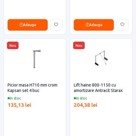
Adauga
Adauga
Nou
Nou
Picior masa H710 mm crom
Lift haine 800-1150 cu
Kapsan set 4 buc
amortizare Antracit Starax
In stoc
In stoc
135,13 lei
204,38 lei