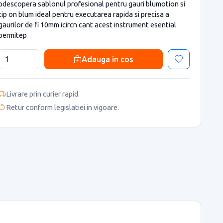
pdescopera sablonul profesional pentru gauri blumotion si
tip on blum ideal pentru executarea rapida si precisa a
gaurilor de fi 10mm icircn cant acest instrument esential
permitep
Adauga in cos
Livrare prin curier rapid.
Retur conform legislatiei in vigoare.