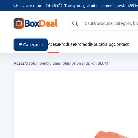
Livrare rapida 24-48h
Transport gratuit la comenzi peste 499 le
Box
Deal
Categorii
Acasa
Produse
Promotii
Noutati
Blog
Contact
Acasa
/
Sablon pentru gauri blumotion si tip-on BLUM