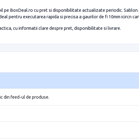
l pe BoxDeal.ro cu pret si disponibilitate actualizate periodic. Sablo
deal pentru executarea rapida si precisa a gaurilor de fi 10mm icircn c
tica, cu informatii clare despre pret, disponibilitate si livrare.
ic din feed-ul de produse.