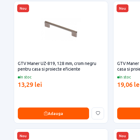
Nou
Nou
GTV Maner UZ-819, 128 mm, crom negru
GTV Maner 
pentru casa si proiecte eficiente
casa si proi
In stoc
In stoc
13,29 lei
19,06 le
Adauga
Nou
Nou