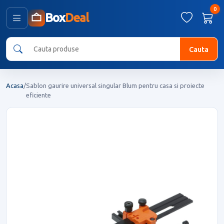
0
Box
Deal
Cauta
Acasa
/
Sablon gaurire universal singular Blum pentru casa si proiecte
eficiente