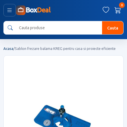
0
Box
Deal
Cauta
Acasa
/
Sablon frezare balama KREG pentru casa si proiecte eficiente