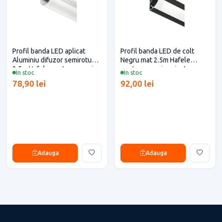
Profil banda LED aplicat
Profil banda LED de colt
Aluminiu difuzor semirotund
Negru mat 2.5m Hafele
2.5m Hafele pentru casa si
pentru casa si proiecte
In stoc
In stoc
proiecte eficiente
eficiente
78,90 lei
92,00 lei
Adauga
Adauga