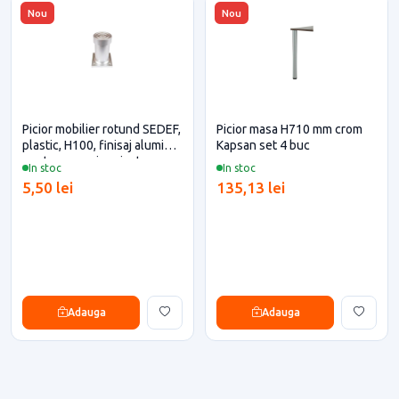
Nou
Nou
Picior mobilier rotund SEDEF,
Picior masa H710 mm crom
plastic, H100, finisaj aluminiu
Kapsan set 4 buc
pentru casa si proiecte
In stoc
In stoc
eficiente
5,50 lei
135,13 lei
Adauga
Adauga