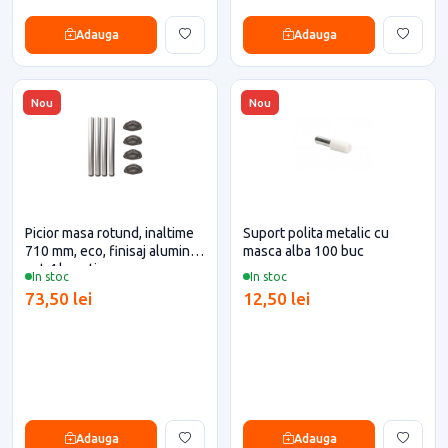
Adauga
Adauga
Nou
Nou
Picior masa rotund, inaltime
Suport polita metalic cu
710 mm, eco, finisaj aluminiu,
masca alba 100 buc
set 4 bucati
In stoc
In stoc
73,50 lei
12,50 lei
Adauga
Adauga