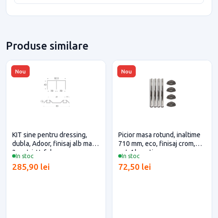
Produse similare
Nou
Nou
KIT sine pentru dressing,
Picior masa rotund, inaltime
dubla, Adoor, finisaj alb mat,
710 mm, eco, finisaj crom,
3 metri, Hafele
set 4 bucati
In stoc
In stoc
285,90 lei
72,50 lei