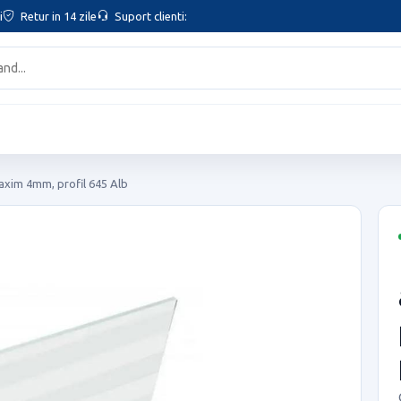
i
Retur in 14 zile
Suport clienti:
axim 4mm, profil 645 Alb