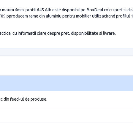
axim 4mm, profil 645 Alb este disponibil pe BoxDeal.ro cu pret si disp
9 pproducem rame din aluminiu pentru mobilier utilizacircnd profilul 
tica, cu informatii clare despre pret, disponibilitate si livrare.
ic din feed-ul de produse.