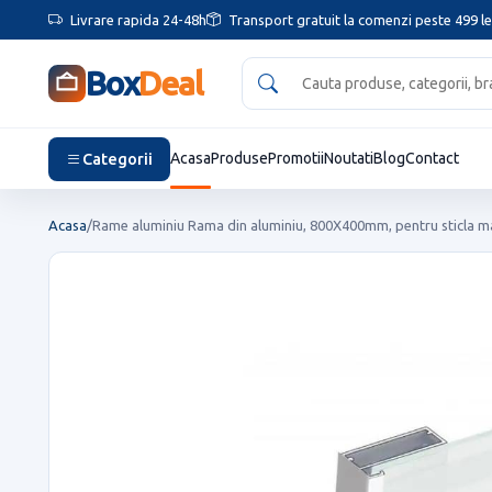
Livrare rapida 24-48h
Transport gratuit la comenzi peste 499 le
Box
Deal
Categorii
Acasa
Produse
Promotii
Noutati
Blog
Contact
Acasa
/
Rame aluminiu Rama din aluminiu, 800X400mm, pentru sticla m