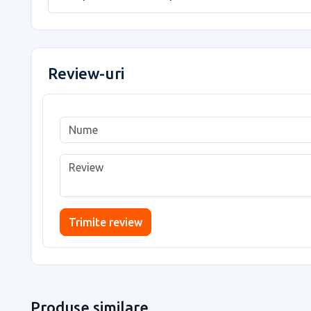
Review-uri
Trimite review
Produse similare