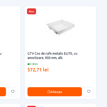
Nou
u
GTV Cos de rufe metalic ELITE, cu
amortizare, 900 mm, alb
In stoc
572,71 lei
Adauga