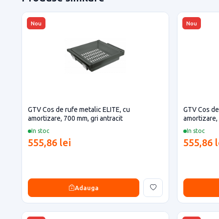
Nou
Nou
GTV Cos de rufe metalic ELITE, cu
GTV Cos de 
amortizare, 700 mm, gri antracit
amortizare,
In stoc
In stoc
555,86 lei
555,86 l
Adauga