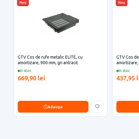
Nou
Nou
GTV Cos de rufe metalic ELITE, cu
GTV Cos de 
amortizare, 900 mm, gri antracit
amortizare,
In stoc
In stoc
669,90 lei
437,95 l
Adauga