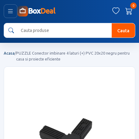
0
Box
Deal
Cauta
Acasa
/
PUZZLE Conector imbinare 4 laturi (+) PVC 20x20 negru pentru
casa si proiecte eficiente