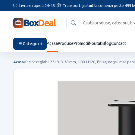
Livrare rapida 24-48h
Transport gratuit la comenzi peste 499 le
Box
Deal
Categorii
Acasa
Produse
Promotii
Noutati
Blog
Contact
Acasa
/
Picior reglabil 3319, D 38 mm, H80-H120, finisaj negru mat pentr