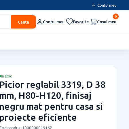
Contul meu
0
Cauta
Contul meu
Favorite
Cosul meu
In stoc
Picior reglabil 3319, D 38
mm, H80-H120, finisaj
negru mat pentru casa si
proiecte eficiente
Cod produs: 1000000019162