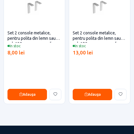
Set 2 console metalice,
Set 2 console metalice,
pentru polita din lemn sau
pentru polita din lemn sau
pal, 120mm, cu masca din
pal, 185mm, cu masca din
In stoc
In stoc
plastic, alba
plastic, alba
8,00 lei
13,00 lei
Adauga
Adauga