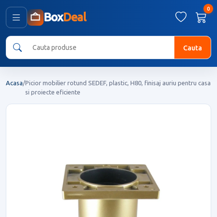
0
Box
Deal
Cauta
Acasa
/
Picior mobilier rotund SEDEF, plastic, H80, finisaj auriu pentru casa
si proiecte eficiente