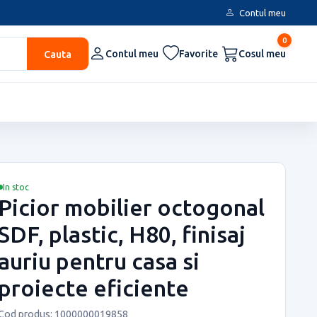
Contul meu
0
Cauta
Contul meu
Favorite
Cosul meu
In stoc
Picior mobilier octogonal
SDF, plastic, H80, finisaj
auriu pentru casa si
proiecte eficiente
Cod produs: 1000000019858