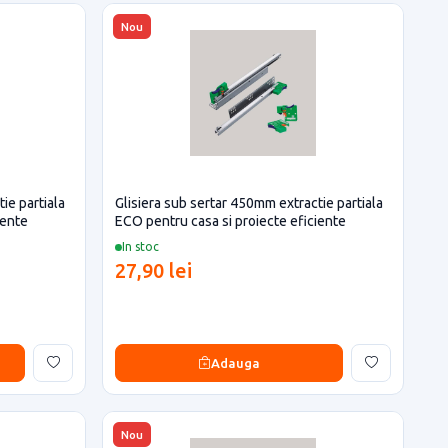
Nou
ie partiala
Glisiera sub sertar 450mm extractie partiala
iente
ECO pentru casa si proiecte eficiente
In stoc
27,90 lei
Adauga
Nou