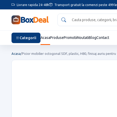
Livrare rapida 24-48h
Transport gratuit la comenzi peste 499 le
Box
Deal
Categorii
Acasa
Produse
Promotii
Noutati
Blog
Contact
Acasa
/
Picior mobilier octogonal SDF, plastic, H80, finisaj auriu pentru 