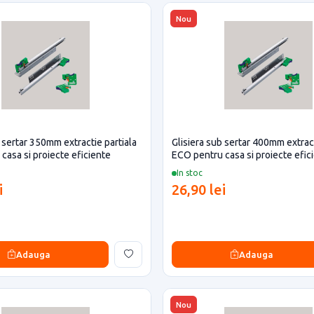
Nou
b sertar 350mm extractie partiala
Glisiera sub sertar 400mm extract
casa si proiecte eficiente
ECO pentru casa si proiecte efic
In stoc
i
26,90 lei
Adauga
Adauga
Nou