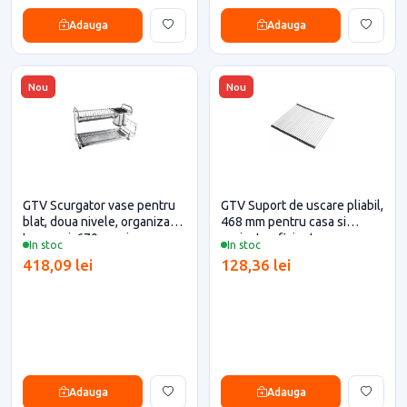
Adauga
Adauga
Nou
Nou
GTV Scurgator vase pentru
GTV Suport de uscare pliabil,
blat, doua nivele, organizator
468 mm pentru casa si
tacamuri, 670 mm, inox
proiecte eficiente
In stoc
In stoc
418,09 lei
128,36 lei
Adauga
Adauga