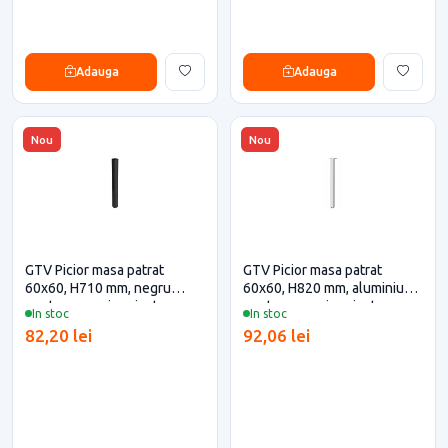
Adauga
Adauga
Nou
Nou
GTV Picior masa patrat
GTV Picior masa patrat
60x60, H710 mm, negru
60x60, H820 mm, aluminiu
pentru casa si proiecte
pentru casa si proiecte
In stoc
In stoc
eficiente
eficiente
82,20 lei
92,06 lei