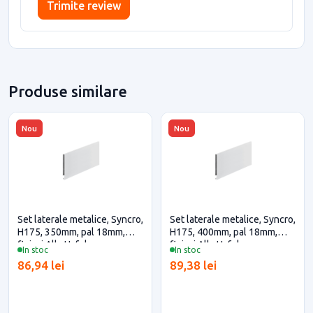
Trimite review
Produse similare
Nou
Nou
Set laterale metalice, Syncro,
Set laterale metalice, Syncro,
H175, 350mm, pal 18mm,
H175, 400mm, pal 18mm,
finisaj Alb, Hafele
finisaj Alb, Hafele
In stoc
In stoc
86,94 lei
89,38 lei