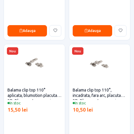
Adauga
Adauga
Nou
Nou
Balama clip top 110°
Balama clip top 110°,
aplicata, blumotion placuta
incadrata, fara arc, placuta
3D, Blum pentru casa si
3D, Blum pentru casa si
In stoc
In stoc
proiecte eficiente
proiecte eficiente
15,50 lei
10,50 lei