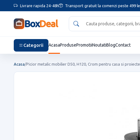
Livrare rapida 24-48h
Transport gratuit la comenzi peste 499 le
Box
Deal
Categorii
Acasa
Produse
Promotii
Noutati
Blog
Contact
Acasa
/
Picior metalic mobilier D50, H120, Crom pentru casa si proiecte